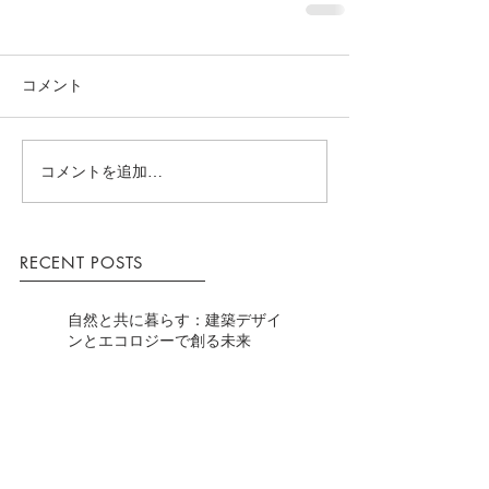
コメント
コメントを追加…
RECENT POSTS
自然と共に暮らす：建築デザイ
ンとエコロジーで創る未来
2023年度アーキテクトア・ワー
ド審査員特別賞受賞
高齢化の時代を考える： 介護と