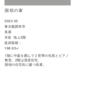
国領の家
​2023.05.
東京都調布市
長屋
木
造 地上2階
延床面積：
198.63㎡
1階に中庭を囲んで２世帯の住居とピアノ
教室。2階は賃貸住宅。
​国領の住宅街に建つ長屋。